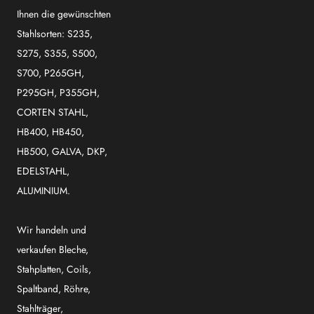
Ihnen die gewünschten
Stahlsorten: S235,
S275, S355, S500,
S700, P265GH,
P295GH, P355GH,
CORTEN STAHL,
HB400, HB450,
HB500, GALVA, DKP,
EDELSTAHL,
ALUMINIUM.
Wir handeln und
verkaufen Bleche,
Stahplatten, Coils,
Spaltband, Röhre,
Stahlträger,