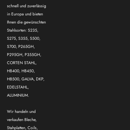
schnell und zuverlässig
in Europa und bieten
Ihnen die gewünschten
Stahlsorten: S235,
S275, S355, S500,
S700, P265GH,
P295GH, P355GH,
CORTEN STAHL,
HB400, HB450,
HB500, GALVA, DKP,
EDELSTAHL,
ALUMINIUM.
Wir handeln und
verkaufen Bleche,
Stahplatten, Coils,