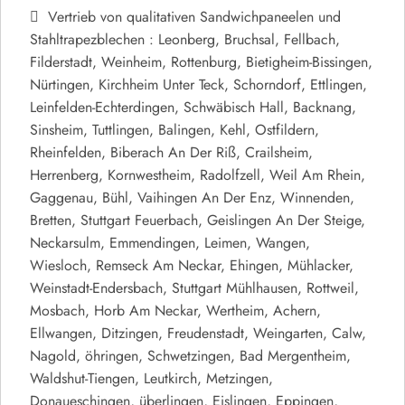
Vertrieb von qualitativen Sandwichpaneelen und
Stahltrapezblechen : Leonberg, Bruchsal, Fellbach,
Filderstadt, Weinheim, Rottenburg, Bietigheim-Bissingen,
Nürtingen, Kirchheim Unter Teck, Schorndorf, Ettlingen,
Leinfelden-Echterdingen, Schwäbisch Hall, Backnang,
Sinsheim, Tuttlingen, Balingen, Kehl, Ostfildern,
Rheinfelden, Biberach An Der Riß, Crailsheim,
Herrenberg, Kornwestheim, Radolfzell, Weil Am Rhein,
Gaggenau, Bühl, Vaihingen An Der Enz, Winnenden,
Bretten, Stuttgart Feuerbach, Geislingen An Der Steige,
Neckarsulm, Emmendingen, Leimen, Wangen,
Wiesloch, Remseck Am Neckar, Ehingen, Mühlacker,
Weinstadt-Endersbach, Stuttgart Mühlhausen, Rottweil,
Mosbach, Horb Am Neckar, Wertheim, Achern,
Ellwangen, Ditzingen, Freudenstadt, Weingarten, Calw,
Nagold, öhringen, Schwetzingen, Bad Mergentheim,
Waldshut-Tiengen, Leutkirch, Metzingen,
Donaueschingen, überlingen, Eislingen, Eppingen,