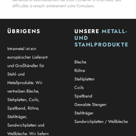
difficultés à remplir entièrement votre formulaire.
ÜBRIGENS
UNSERE
METALL-
UND
STAHLPRODUKTE
Intrametal ist ein
europäischer Lieferant
Bleche
und Großhändler für
Röhre
Stahl- und
Stahlplatten
Metallprodukte. Wir
Coils
vertreiben Bleche,
Spaltband
Stahplatten, Coils,
Gewalzte Stangen
Spaltband, Röhre,
Stahlträger
Stahlträger,
Sandwichplatten / Wellbleche
Sandwichplatten und
Wellbleche. Wir liefern