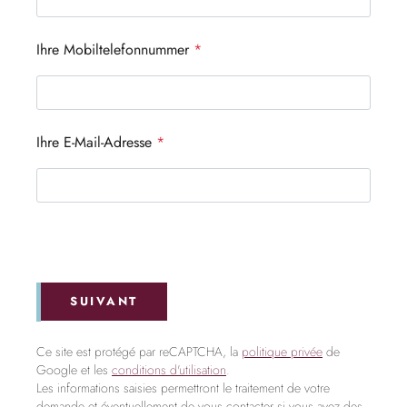
Ihre Mobiltelefonnummer
*
Ihre E-Mail-Adresse
*
SUIVANT
Ce site est protégé par reCAPTCHA, la
politique privée
de
Google et les
conditions d'utilisation
.
Les informations saisies permettront le traitement de votre
demande et éventuellement de vous contacter si vous avez des