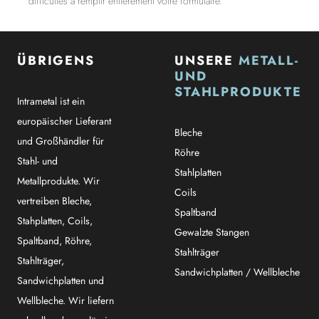
difficultés à remplir entièrement votre formulaire.
ÜBRIGENS
UNSERE
METALL-
UND
STAHLPRODUKTE
Intrametal ist ein
europäischer Lieferant
Bleche
und Großhändler für
Röhre
Stahl- und
Stahlplatten
Metallprodukte. Wir
Coils
vertreiben Bleche,
Spaltband
Stahplatten, Coils,
Gewalzte Stangen
Spaltband, Röhre,
Stahlträger
Stahlträger,
Sandwichplatten / Wellbleche
Sandwichplatten und
Wellbleche. Wir liefern