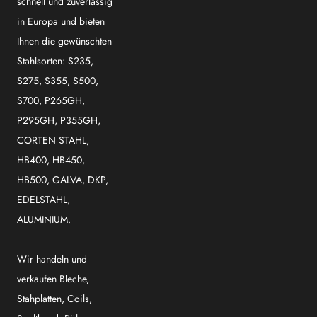
schnell und zuverlässig
in Europa und bieten
Ihnen die gewünschten
Stahlsorten: S235,
S275, S355, S500,
S700, P265GH,
P295GH, P355GH,
CORTEN STAHL,
HB400, HB450,
HB500, GALVA, DKP,
EDELSTAHL,
ALUMINIUM.
Wir handeln und
verkaufen Bleche,
Stahplatten, Coils,