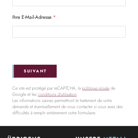
Ihre E-Mail-Adresse
*
SUIVANT
Ce site est protégé par reCAPTCHA, la
politique privée
de
Google et les
conditions d'utilisation
.
Les informations saisies permettront le traitement de votre
demande et éventuellement de vous contacter si vous avez des
difficultés à remplir entièrement votre formulaire.