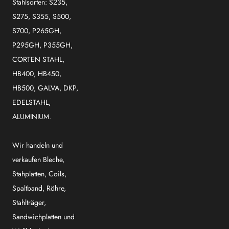
Stahlsorten: S235,
S275, S355, S500,
S700, P265GH,
P295GH, P355GH,
CORTEN STAHL,
HB400, HB450,
HB500, GALVA, DKP,
EDELSTAHL,
ALUMINIUM.
Wir handeln und
verkaufen Bleche,
Stahplatten, Coils,
Spaltband, Röhre,
Stahlträger,
Sandwichplatten und