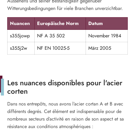
Aussehens und seiner Beständigkeit gegenüber
Witterungsbedingungen für viele Branchen unverzichtbar.
Nuancen
Europäische Norm
Datum
s355jowp
NF A 35 502
November 1984
s355j2w
NF EN 10025-5
März 2005
Les nuances disponibles pour l'acier
corten
Dans nos entrepôts, nous avons l’acier cortan A et B avec
différents degrés. Cet élément est indispensable pour de
nombreux secteurs d’activité en raison de son aspect et sa
résistance aux conditions atmosphériques :