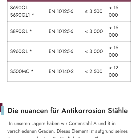
S690QL -
< 16
EN 10125-6
≤ 3 500
S690QL1 *
000
< 16
S890QL *
EN 10125-6
< 3 000
000
< 16
S960QL *
EN 10125-6
< 3 000
000
< 12
S500MC *
EN 10140-2
< 2 500
000
Die nuancen für Antikorrosion Stähle
In unseren Lagern haben wir Cortenstahl A und B in
verschiedenen Graden. Dieses Element ist aufgrund seines