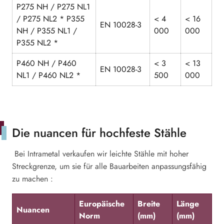
P275 NH / P275 NL1
/ P275 NL2 * P355
< 4
< 16
EN 10028-3
NH / P355 NL1 /
000
000
P355 NL2 *
P460 NH / P460
< 3
< 13
EN 10028-3
NL1 / P460 NL2 *
500
000
Die nuancen für hochfeste Stähle
Bei Intrametal verkaufen wir leichte Stähle mit hoher
Streckgrenze, um sie für alle Bauarbeiten anpassungsfähig
zu machen :
Europäische
Breite
Länge
Nuancen
Norm
(mm)
(mm)