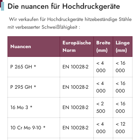
Die nuancen für Hochdruckgeräte
Wir verkaufen für Hochdruckgeräte hitzebeständige Stähle
mit verbesserter Schweißfähigkeit :
Europäische
Breite
Länge
Nuancen
Norm
(mm)
(mm)
< 4
< 16
P 265 GH *
EN 10028-2
000
000
< 4
< 16
P 295 GH *
EN 10028-2
000
000
< 2
< 16
16 Mo 3 *
EN 10028-2
500
000
< 4
< 12
10 Cr Mo 9-10 *
EN 10028-2
000
000