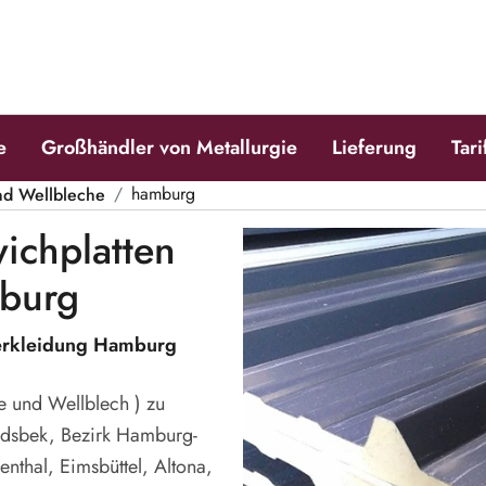
e
Großhändler von Metallurgie
Lieferung
Tari
nd Wellbleche
hamburg
ichplatten
burg
verkleidung Hamburg
 und Wellblech ) zu
dsbek, Bezirk Hamburg-
thal, Eimsbüttel, Altona,