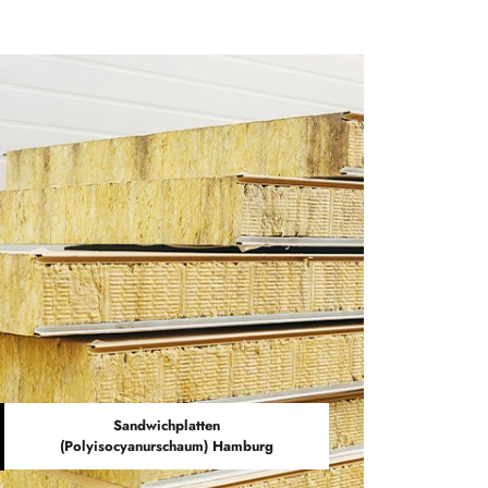
Sandwichplatten
(Polyisocyanurschaum) Hamburg