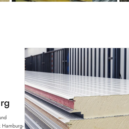
rg
und
k Hamburg-