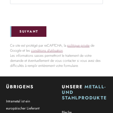
SUIVANT
Ce site est protégé par reCAPTCHA, la
politique privée
de
Google et les
conditions d'utilisation
.
Les informations saisies permettront le traitement de votre
demande et éventuellement de vous contacter si vous avez des
difficultés à remplir entièrement votre formulaire.
ÜBRIGENS
UNSERE
METALL-
UND
STAHLPRODUKTE
Intrametal ist ein
europäischer Lieferant
Bleche