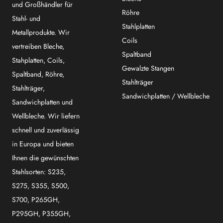
und Großhändler für
Röhre
Stahl- und
Stahlplatten
Metallprodukte. Wir
Coils
vertreiben Bleche,
Spaltband
Stahplatten, Coils,
Gewalzte Stangen
Spaltband, Röhre,
Stahlträger
Stahlträger,
Sandwichplatten / Wellbleche
Sandwichplatten und
Wellbleche. Wir liefern
schnell und zuverlässig
in Europa und bieten
Ihnen die gewünschten
Stahlsorten: S235,
S275, S355, S500,
S700, P265GH,
P295GH, P355GH,