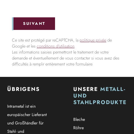
SUIVANT
Ce site est protégé par reCAPTCHA, la
politique privée
de
Google et les
conditions d'utilisation
.
Les informations saisies permettront le traitement de votre
demande et éventuellement de vous contacter si vous avez des
difficultés à remplir entièrement votre formulaire.
ÜBRIGENS
UNSERE
METALL-
UND
STAHLPRODUKTE
Intrametal ist ein
europäischer Lieferant
Bleche
und Großhändler für
Röhre
Stahl- und