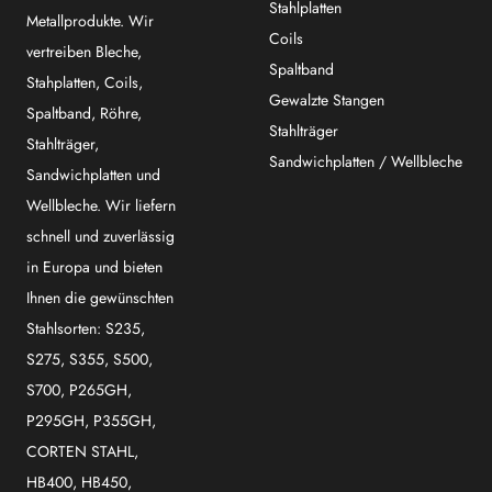
Stahlplatten
Metallprodukte. Wir
Coils
vertreiben Bleche,
Spaltband
Stahplatten, Coils,
Gewalzte Stangen
Spaltband, Röhre,
Stahlträger
Stahlträger,
Sandwichplatten / Wellbleche
Sandwichplatten und
Wellbleche. Wir liefern
schnell und zuverlässig
in Europa und bieten
Ihnen die gewünschten
Stahlsorten: S235,
S275, S355, S500,
S700, P265GH,
P295GH, P355GH,
CORTEN STAHL,
HB400, HB450,