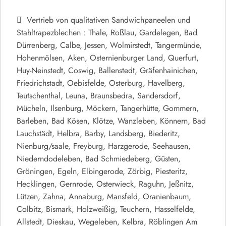
Vertrieb von qualitativen Sandwichpaneelen und
Stahltrapezblechen : Thale, Roßlau, Gardelegen, Bad
Dürrenberg, Calbe, Jessen, Wolmirstedt, Tangermünde,
Hohenmölsen, Aken, Osternienburger Land, Querfurt,
Huy-Neinstedt, Coswig, Ballenstedt, Gräfenhainichen,
Friedrichstadt, Oebisfelde, Osterburg, Havelberg,
Teutschenthal, Leuna, Braunsbedra, Sandersdorf,
Mücheln, Ilsenburg, Möckern, Tangerhütte, Gommern,
Barleben, Bad Kösen, Klötze, Wanzleben, Könnern, Bad
Lauchstädt, Helbra, Barby, Landsberg, Biederitz,
Nienburg/saale, Freyburg, Harzgerode, Seehausen,
Niederndodeleben, Bad Schmiedeberg, Güsten,
Gröningen, Egeln, Elbingerode, Zörbig, Piesteritz,
Hecklingen, Gernrode, Osterwieck, Raguhn, Jeßnitz,
Lützen, Zahna, Annaburg, Mansfeld, Oranienbaum,
Colbitz, Bismark, Holzweißig, Teuchern, Hasselfelde,
Allstedt, Dieskau, Wegeleben, Kelbra, Röblingen Am