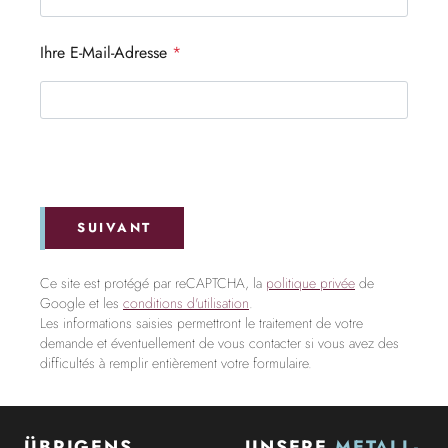
Ihre E-Mail-Adresse
*
SUIVANT
Ce site est protégé par reCAPTCHA, la
politique privée
de
Google et les
conditions d'utilisation
.
Les informations saisies permettront le traitement de votre
demande et éventuellement de vous contacter si vous avez des
difficultés à remplir entièrement votre formulaire.
ÜBRIGENS
UNSERE
METALL-