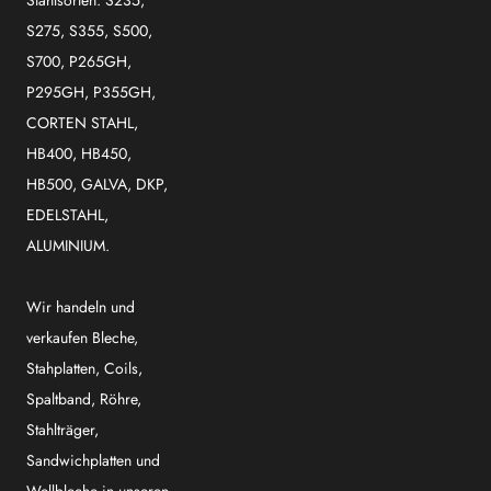
Stahlsorten: S235,
S275, S355, S500,
S700, P265GH,
P295GH, P355GH,
CORTEN STAHL,
HB400, HB450,
HB500, GALVA, DKP,
EDELSTAHL,
ALUMINIUM.
Wir handeln und
verkaufen Bleche,
Stahplatten, Coils,
Spaltband, Röhre,
Stahlträger,
Sandwichplatten und