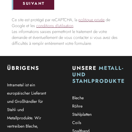
SUIVANT
Ce site est protégé par reCAPTCHA, la
politique privée
de
Google et les
conditions d'utilisation
.
Les informations saisies permettront le traitement de votre
demande et éventuellement de vous contacter si vous avez des
difficultés à remplir entièrement votre formulaire.
ÜBRIGENS
UNSERE
METALL-
UND
STAHLPRODUKTE
Intrametal ist ein
europäischer Lieferant
Bleche
und Großhändler für
Röhre
Stahl- und
Stahlplatten
Metallprodukte. Wir
Coils
vertreiben Bleche,
Spaltband