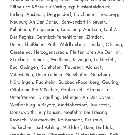
Stäbe und Röhre zur Verfügung: Fürstenfeldbruck,
Erding, Ansbach, Deggendorf, Forchheim, Friedberg,
Neuburg An Der Donau, Schwandorf In Bayern,
Kulmbach, Königsbrunn, Landsberg Am Lech, Lauf An
Der Pegnitz, Garmisch-Partenkirchen, Zirndorf,
Unterschleißheim, Roth, Waldkraiburg, Lindau, Olching,
Geretsried, Herzogenaurach, Pfaffenhofen An Der Ilm,
Starnberg, Senden, Weilheim, Kitzingen, Lichtenfels,
Bad Kissingen, Sonthofen, Traunreut, Aichach,
Vaterstetten, Unterhaching, Gersthofen, Günzburg,
Nördlingen, Puchheim, Sulzbach-Rosenberg, Gauting,
Ottobrunn Bei München, Gröbenzell, Alzenau In
Unterfranken, Dingolfing, Dillingen An Der Donau,
Weißenburg In Bayern, Marktoberdorf, Traunstein,
Donauwörth, Burghausen, Neufahrn Bei Freising,
Kronach, Marktredwitz, Kolbermoor, Karlsfeld,
Taufkirchen, Bad Aibling, Mühldorf, Haar, Bad Tölz,
Moosburg, Cham, Oberasbach, Wolfratshausen, Selb,