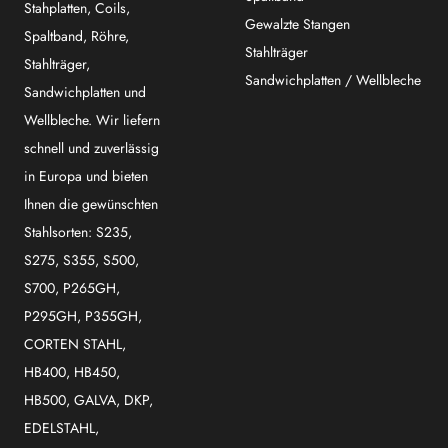
Stahplatten, Coils,
Gewalzte Stangen
Spaltband, Röhre,
Stahlträger
Stahlträger,
Sandwichplatten / Wellbleche
Sandwichplatten und
Wellbleche. Wir liefern
schnell und zuverlässig
in Europa und bieten
Ihnen die gewünschten
Stahlsorten: S235,
S275, S355, S500,
S700, P265GH,
P295GH, P355GH,
CORTEN STAHL,
HB400, HB450,
HB500, GALVA, DKP,
EDELSTAHL,